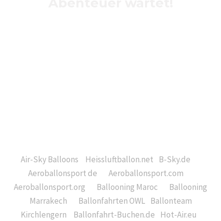
Abenteuer wartet!
Buche deine Ballonfahrt direkt über unsere Website und
sichere dir dein Datum – ideal für Frühbucher,
Geschenke oder spontane Erlebnisse. Mit wenigen Klicks
geht deine Reise in die Lüfte los!
👉
air‑sky.de – Ballonfahrt erleben, Freiheit spüren,
Erinnerungen schaffen.
Air-Sky GmbH ist Herausgeber folgender Webseiten:
Air-Sky Balloons
|
Heissluftballon.net
|
B-Sky.de
|
Aeroballonsport de
|
Aeroballonsport.com
|
Aeroballonsport.org
|
Ballooning Maroc
|
Ballooning
Marrakech
|
Ballonfahrten OWL
|
Ballonteam
Kirchlengern
|
Ballonfahrt-Buchen.de
|
Hot-Air.eu
|