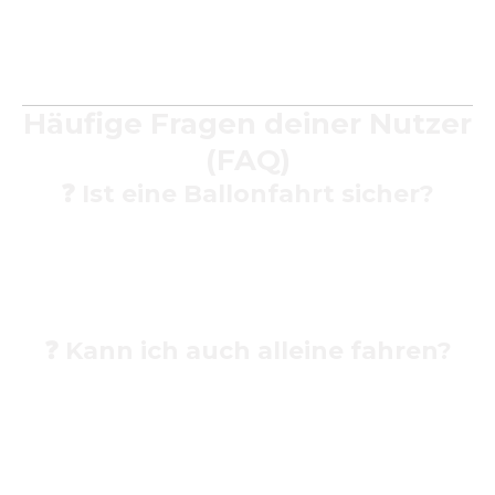
ideal. Je nach Wetterlage empfiehlt sich eine leichte
Jacke – in der Höhe ist es oft kühler.
Häufige Fragen deiner Nutzer
(FAQ)
❓
Ist eine Ballonfahrt sicher?
Ja! Unsere erfahrenen Piloten und geprüften Ballons
entsprechen höchsten Sicherheitsstandards und
werden regelmäßig gewartet.
❓
Kann ich auch alleine fahren?
Ja – viele unserer Fahrten sind für Einzelpersonen
buchbar. Zusätzlich kannst du Freunde oder Familie
mitnehmen.