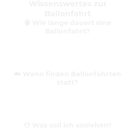
Wissenswertes zur
Ballonfahrt
🧠
Wie lange dauert eine
Ballonfahrt?
Eine klassische Fahrt dauert in der Regel
60–90 Minuten
.
Mit An‑ und Abbau sowie Rücktransport solltest du ca.
3–4 Stunden einplanen
.
☁️
Wann finden Ballonfahrten
statt?
Wir starten meist
früh am Morgen oder abends
, wenn die
Wetterbedingungen ruhiger sind und die Thermik
perfekt für einen sicheren Flug ist.
👕
Was soll ich anziehen?
Bequeme, wetterfeste Kleidung und feste Schuhe sind