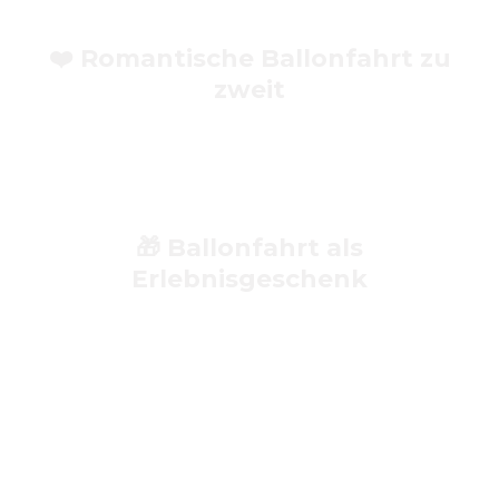
❤️
Romantische Ballonfahrt zu
zweit
Perfekt für Paare: Eine
intime Erfahrung im
Sonnenuntergang
, mit Gutschein oder als
Geschenkpaket.
🎁
Ballonfahrt als
Erlebnisgeschenk
Geschenk‑Gutscheine sind beliebt für:
Geburtstage
Jahrestage