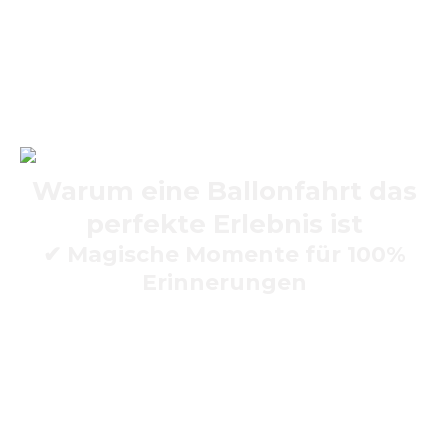
Bei
Air‑Sky
bieten wir dir genau dieses unvergleichliche
Abenteuer – professionell, sicher und so individuell wie
du selbst.
Warum eine Ballonfahrt das
perfekte Erlebnis ist
✔
Magische Momente für 100%
Erinnerungen
Eine Ballonfahrt ist mehr als nur ein „Flug“. Sie ist ein
Erlebnis, das alle Sinne anspricht:
Atemberaubende Aussichten
über Städte, Wälder,
Flüsse und Felder