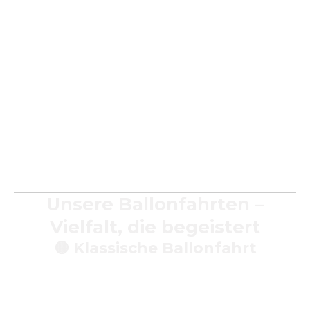
Romantische Stimmung
bei Sonnenauf‑ oder –
untergang
Stille und Schwerelosigkeit
, nur du, der Ballon und der
Himmel
Perfekt als
Geschenk, Jubiläum oder Überraschung
für
Familie, Freunde oder Partner.
Unsere Ballonfahrten –
Vielfalt, die begeistert
🟡
Klassische Ballonfahrt
Ideal für Einsteiger: Etwa
60–90 Minuten über den
schönsten Regionen Deutschlands
, inklusive Briefing,
Startvorbereitung und sanfter Landung.