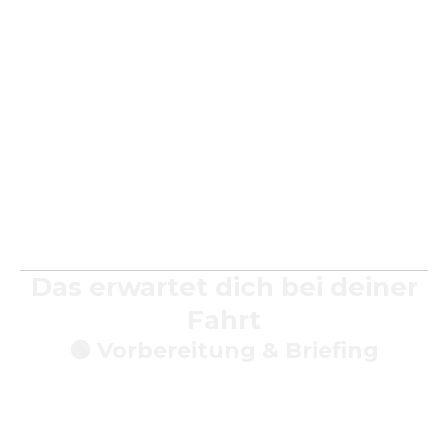
Baden‑Württemberg
Und weiteren beliebten Ballonregionen.
Egal ob du aus Stuttgart, Köln, Frankfurt oder einer
ländlichen Region kommst – wir finden den perfekten
Startplatz für deine Fahrt.
Das erwartet dich bei deiner
Fahrt
🟢
Vorbereitung & Briefing
Unser Team erklärt dir vor dem Start alles, was du
wissen musst – ganz entspannt und verständlich.