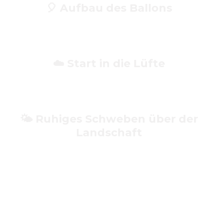
🎈
Aufbau des Ballons
Sei dabei, wenn der Ballon vor deinen Augen vorbereitet
wird – ein faszinierender Moment voller Teamgeist.
☁️
Start in die Lüfte
Der Korb hebt ab und du näherst dich dem Himmel – ein
Gefühl, das du nie vergisst.
🌤️
Ruhiges Schweben über der
Landschaft
Während du über Wälder, Seen, Städte oder Felder
gleitest, genießt du die Ruhe und die Aussicht.
🪂
Sanfte Landung & Urkunde
Nach der Landung erhältst du eine traditionelle