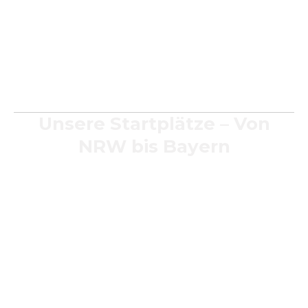
Heiratsanträge
Weihnachtsgeschenke
Besondere Lebensmomente gleichermaßen.
Unsere Startplätze – Von
NRW bis Bayern
Air‑Sky ist deutschlandweit für dich unterwegs. Wir
starten an zahlreichen Plätzen, unter anderem:
In Nordrhein‑Westfalen
Hessen
Rheinland‑Pfalz