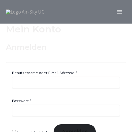
Erforderlich
Erforderlich
Zum
Main
Inhalt
Men
springen
Mein Konto
Anmelden
Benutzername oder E-Mail-Adresse
*
Passwort
*
Anmelden